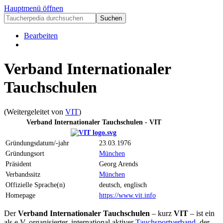
Hauptmenü öffnen
Bearbeiten
Verband Internationaler
Tauchschulen
(Weitergeleitet von
VIT
)
Verband Internationaler Tauchschulen - VIT
Gründungsdatum/-jahr
23.03.1976
Gründungsort
München
Präsident
Georg Arends
Verbandssitz
München
Offizielle Sprache(n)
deutsch, englisch
Homepage
https://www.vit.info
Der
Verband Internationaler Tauchschulen
– kurz
VIT
– ist ein
als e.V. organisierter, international aktiver
Tauchsportverband
, der