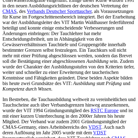
Unterwasserfotografie eingeführt. Einige dieser Kurse wurden 1991
in den neuen Ausbildungsrichtlinen der deutschen Vertretung der
CMAS
, des
Verbands Deutscher Sporttaucher
, als Voraussetzungen
für Kurse im Fortgeschrittenenbereich integriert. Bei der Erarbeitung
war der Ausbildungsleiter des VIT Martin Waldhauser federführend
beteiligt und konnte einige entscheidende Verbesserungen und
Änderungen einbringen: Der Tauchlehrer hat mehr
Entscheidungsfreiheit, um in Abhängigkeit von den
Gewässerverhältnissen Tauchtiefe und Gruppengröße innerhalb
bestimmter Grenzen selbst festzulegen. Ein Tauchkurs soll nicht
mehr mit einer Prüfung abgeschlossen werden, sondern das Brevet
soll die Bestätigung einer abgeschlossenen
Ausbildung
sein. Zudem
wurde der Charakter der Ausbildungsstufen von den Kriterien tiefer,
weiter und schneller zu einer Erweiterung der taucherischen
Kenntnisse und Fähigkeiten geändert. Diese beiden Aspekte bilden
bis heute zwei Grundsätze des VIT:
Ausbildung statt Prüfung
und
Kompetenz durch Wissen
.
Im Bestreben, die Tauchausbildung weltweit zu vereinheitlichen und
Tauchscheine auch über Verbandsgrenzen hinweg anzuerkennen,
wurde der VIT 1994 Gründungsmitglied des
RSTC Europe
und ist
mit einer kurzen Unterbrechung in den 2000er Jahren bis heute
Mitglied. Der Verband war zudem 2001 Gründungsmitglied der
CMAS-Germany, eines Arbeitsbereichs des
VDST
. Auch nach
deren Auflösung im Jahr 2005 wurde mit dem
VDST