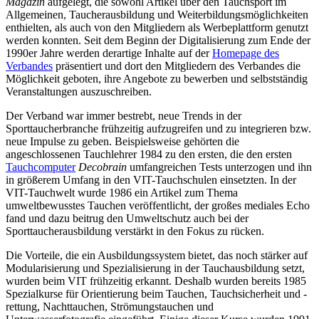
Magazin
aufgelegt, die sowohl Artikel über den Tauchsport im
Allgemeinen, Taucherausbildung und Weiterbildungsmöglichkeiten
enthielten, als auch von den Mitgliedern als Werbeplattform genutzt
werden konnten. Seit dem Beginn der Digitalisierung zum Ende der
1990er Jahre werden derartige Inhalte auf der
Homepage des
Verbandes
präsentiert und dort den Mitgliedern des Verbandes die
Möglichkeit geboten, ihre Angebote zu bewerben und selbstständig
Veranstaltungen auszuschreiben.
Der Verband war immer bestrebt, neue Trends in der
Sporttaucherbranche frühzeitig aufzugreifen und zu integrieren bzw.
neue Impulse zu geben. Beispielsweise gehörten die
angeschlossenen Tauchlehrer 1984 zu den ersten, die den ersten
Tauchcomputer
Decobrain
umfangreichen Tests unterzogen und ihn
in größerem Umfang in den VIT-Tauchschulen einsetzten. In der
VIT-Tauchwelt wurde 1986 ein Artikel zum Thema
umweltbewusstes Tauchen veröffentlicht, der großes mediales Echo
fand und dazu beitrug den Umweltschutz auch bei der
Sporttaucherausbildung verstärkt in den Fokus zu rücken.
Die Vorteile, die ein Ausbildungssystem bietet, das noch stärker auf
Modularisierung und Spezialisierung in der Tauchausbildung setzt,
wurden beim VIT frühzeitig erkannt. Deshalb wurden bereits 1985
Spezialkurse für Orientierung beim Tauchen, Tauchsicherheit und -
rettung, Nachttauchen, Strömungstauchen und