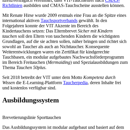
lizenzvertraglich vereinbart, dass VIT-Tauchlehrer nach
CMAS-
Richtlinien
ausbilden und CMAS-Tauchscheine ausstellen können.
Mit Renate Hirse wurde 2009 erstmals eine Frau an die Spitze eines
international aktiven
Tauchsportverbands
gewählt. In den
Folgejahren konnte der VIT Akzente im Bereich des
Kindertauchens setzen: Das Elternbrevet
Sicher mit Kindern
tauchen
soll den Eltern von tauchenden Kindern die wichtigsten
Grundlagen, auf die sie achten sollen, näher bringen und richtet sich
sowohl an Taucher als auch an Nichttaucher. Konsequente
Weiterentwicklungen waren ein Zertifikat für kindgerechte
Tauchbasen, ein modular aufgebautes Nachwuchsförderprogramm
im Bereich Freitauchen (
Mermaiding
) und Spezialausbildungen zum
Thema
Tauchen 50plus
.
Seit 2018 betreibt der VIT unter dem Motto
Kompetenz durch
Wissen
die E-Learning-Plattform
Taucherpedia
, deren Inhalte frei
und kostenlos verfügbar sind.
Ausbildungssystem
Brevetierungslinie Sporttauchen
Das Ausbildungssystem ist modular aufgebaut und basiert auf dem