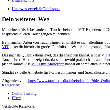
Umweltschutz
Unterwasserwelt & Tauchspots
Dein weiterer Weg
Mit deinem frisch bestandenen Tauchschein zum VIT Experienced Div
anspruchsvolleren Tauchgängen teilnehmen.
Bei manchen Arten von Tauchgängen empfiehlt es sich allerdings tr
VIT
bietet dir hierfür ein großes Portfolio an Weiterbildungsmöglichk
Das nächste Qualifikationslevel, das du erreichen kannst, ist der
VIT 
Tauchlehrer! Hiermit zeigst du, dass du sowohl praktisch als auch t
planen kannst. Als
VIT Dive Master***
kannst du somit auch in eine
Ständig aktuelle Angebote für Fortgeschrittenen- und Spezialkurse un
Abgerufen von „
https://www.taucherpedia.info/index.php?title=On
Kategorien
:
Online-Training
ED**
Versteckte Kategorie: