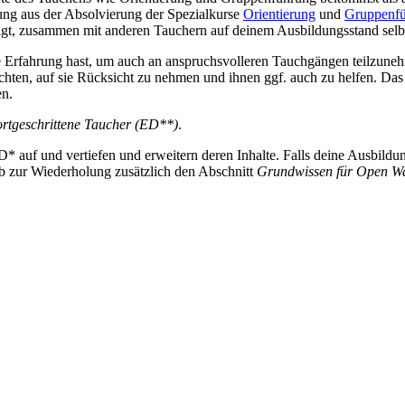
ung aus der Absolvierung der Spezialkurse
Orientierung
und
Gruppenf
igt, zusammen mit anderen Tauchern auf deinem Ausbildungsstand selb
che Erfahrung hast, um auch an anspruchsvolleren Tauchgängen teilzune
 achten, auf sie Rücksicht zu nehmen und ihnen ggf. auch zu helfen. Das
en.
fortgeschrittene Taucher (ED**)
.
 auf und vertiefen und erweitern deren Inhalte. Falls deine Ausbild
lb zur Wiederholung zusätzlich den Abschnitt
Grundwissen für Open W