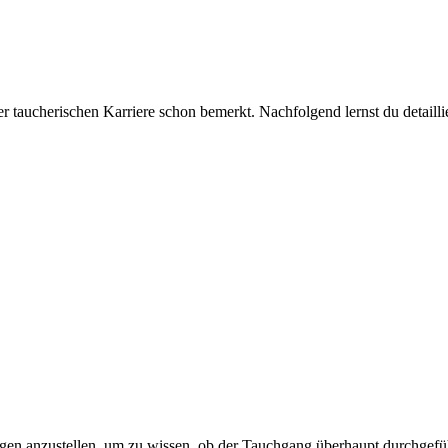
iner taucherischen Karriere schon bemerkt. Nachfolgend lernst du detai
ngen anzustellen, um zu wissen, ob der Tauchgang überhaupt durchge