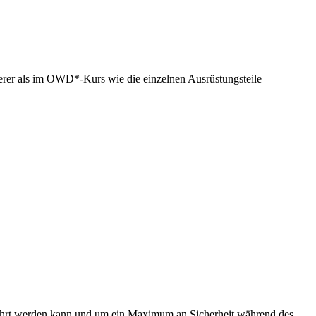
llierer als im OWD*-Kurs wie die einzelnen Ausrüstungsteile
führt werden kann und um ein Maximum an Sicherheit während des