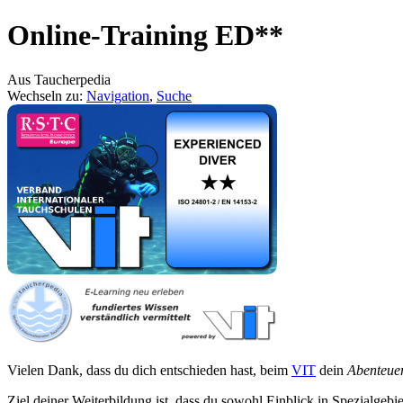
Online-Training ED**
Aus Taucherpedia
Wechseln zu:
Navigation
,
Suche
Vielen Dank, dass du dich entschieden hast, beim
VIT
dein
Abenteue
Ziel deiner Weiterbildung ist, dass du sowohl Einblick in Spezialge