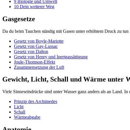
9
Biologie und Umwelt
10
Dein weiterer Weg
Gasgesetze
Da du beim Tauchen ständig mit Gasen unter erhöhtem Druck zu tun h
Gesetz von Boyle-Mariotte
Gesetz von Gay-Lussac
Gesetz von Dalton
Gesetz von Henry und Inertgassättigung
Joule-Thomson-Effekt
Zusammensetzung der Luft
Gewicht, Licht, Schall und Wärme unter 
Viele Sinneseindrücke sind unter Wasser ganz anders als an Land. In 
Prinzip des Archimedes
Licht
Schall
Wärmeabgabe
Anatomie