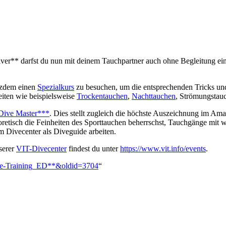
er** darfst du nun mit deinem Tauchpartner auch ohne Begleitung ein
otzdem einen
Spezialkurs
zu besuchen, um die entsprechenden Tricks un
eiten wie beispielsweise
Trockentauchen
,
Nachttauchen
, Strömungstau
Dive Master***
. Dies stellt zugleich die höchste Auszeichnung im Amat
heoretisch die Feinheiten des Sporttauchen beherrschst, Tauchgänge mi
m Divecenter als Diveguide arbeiten.
serer
VIT-Divecenter
findest du unter
https://www.vit.info/events
.
line-Training_ED**&oldid=3704
“