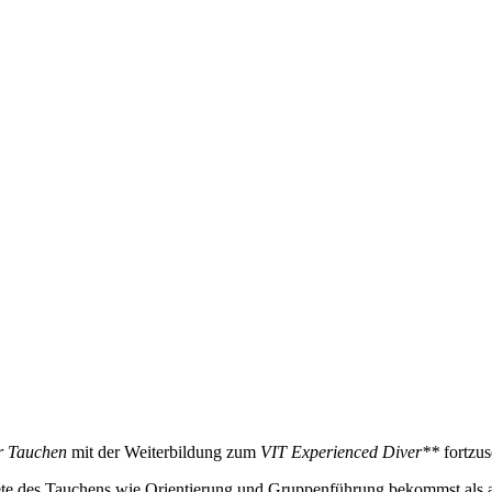
r Tauchen
mit der Weiterbildung zum
VIT Experienced Diver**
fortzus
biete des Tauchens wie Orientierung und Gruppenführung bekommst als a