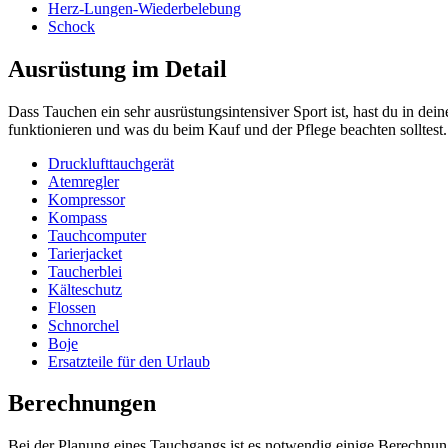
Herz-Lungen-Wiederbelebung
Schock
Ausrüstung im Detail
Dass Tauchen ein sehr ausrüstungsintensiver Sport ist, hast du in de
funktionieren und was du beim Kauf und der Pflege beachten solltest.
Drucklufttauchgerät
Atemregler
Kompressor
Kompass
Tauchcomputer
Tarierjacket
Taucherblei
Kälteschutz
Flossen
Schnorchel
Boje
Ersatzteile für den Urlaub
Berechnungen
Bei der Planung eines Tauchgangs ist es notwendig einige Berechnu