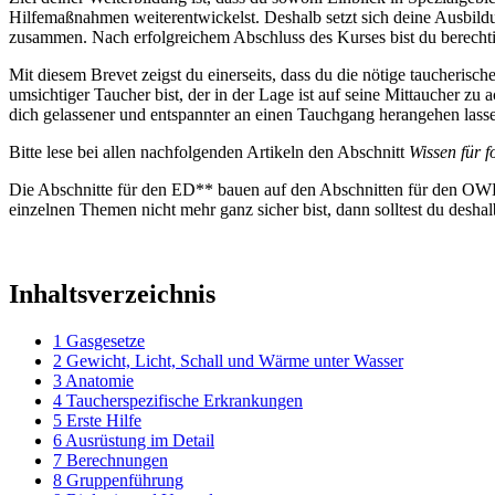
Hilfemaßnahmen weiterentwickelst. Deshalb setzt sich deine Ausbild
zusammen. Nach erfolgreichem Abschluss des Kurses bist du berecht
Mit diesem Brevet zeigst du einerseits, dass du die nötige taucheris
umsichtiger Taucher bist, der in der Lage ist auf seine Mittaucher zu
dich gelassener und entspannter an einen Tauchgang herangehen lass
Bitte lese bei allen nachfolgenden Artikeln den Abschnitt
Wissen für 
Die Abschnitte für den ED** bauen auf den Abschnitten für den OWD*
einzelnen Themen nicht mehr ganz sicher bist, dann solltest du desha
Inhaltsverzeichnis
1
Gasgesetze
2
Gewicht, Licht, Schall und Wärme unter Wasser
3
Anatomie
4
Taucherspezifische Erkrankungen
5
Erste Hilfe
6
Ausrüstung im Detail
7
Berechnungen
8
Gruppenführung