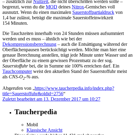
– zusätzlich zur
Nullzeit
, die nicht überschritten werden sollte –
begrenzt, wenn du die
MOD
deines
Nitrox
-Gemisches voll
ausnutzt. Wenn du einen maximalen
Sauerstoffpartialdruck
von
1,4 bar zulässt, beträgt die maximale Sauerstoffeinwirkzeit
154 Minuten.
Die Tauchzeiten innerhalb von 24 Stunden müssen aufsummiert
werden und es muss – ähnlich wie bei der
Dekompressionsberechnung
– auch die Entsättigung während der
Oberflächenpausen berücksichtigt werden. Möchte man hier eine
genaue Berechnung anstellen, trägt jede Minute unter Wasser und an
der Oberfläche zu einem gewissen Prozentsatz zu der sog.
Sauerstoffuhr
bei, die in Summe nie 100% erreichen darf. Ein
Tauchcomputer
weist den aktuellen Stand der Sauerstoffuhr meist
als
CNS-O
-%
aus.
2
Abgerufen von „
https://www.taucherpedia.info/index.php?
title=Sauerstoffuhr&oldid=2756
“
Zuletzt bearbeitet am 13. Dezember 2017 um 10:27
Taucherpedia
Mobil
Klassische Ansicht