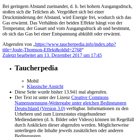
Bei geringem Abstand zueinander, d. h. bei hohem Ausgangsdruck,
stoßen sich die Teilchen ab. Vergrößert sich bei einer
Druckminderung der Abstand, wird Energie frei, wodurch sich das
Gas erwärmt. Das Verhältnis der beiden Effekte hängt von der
Temperatur, der Gasart und vom Ausgangsdruck ab und bestimmt,
ob sich das Gas bei einer Entspannung abkühlt oder erwärmt.
Abgerufen von „
https://www.taucherpedia.info/index.php?
title=Joule-Thomson-Effekt&oldid=2768
“
Zuletzt bearbeitet am 13. Dezember 2017 um 17:45
Taucherpedia
Mobil
Klassische Ansicht
Diese Seite wurde bisher 13.941 mal abgerufen.
Der Text ist unter der Lizenz
Creative Commons
Namensnennung-Weitergabe unter gleichen Bedingungen
Deutschland (Version 3.0)
verfügbar. Informationen zu den
Urhebern und zum Lizenzstatus eingebundener
Mediendateien (d. h. Bilder oder Videos) können im Regelfall
durch Anklicken dieser abgerufen werden. Möglicherweise
unterliegen die Inhalte jeweils zusätzlichen oder anderen
Bedingungen.