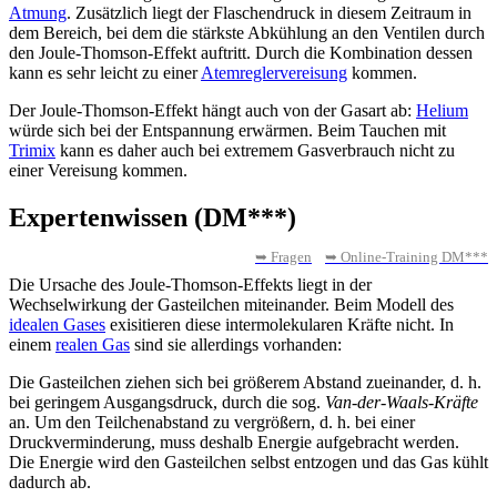
Atmung
. Zusätzlich liegt der Flaschendruck in diesem Zeitraum in
dem Bereich, bei dem die stärkste Abkühlung an den Ventilen durch
den Joule-Thomson-Effekt auftritt. Durch die Kombination dessen
kann es sehr leicht zu einer
Atemreglervereisung
kommen.
Der Joule-Thomson-Effekt hängt auch von der Gasart ab:
Helium
würde sich bei der Entspannung erwärmen. Beim Tauchen mit
Trimix
kann es daher auch bei extremem Gasverbrauch nicht zu
einer Vereisung kommen.
Expertenwissen (DM***)
➥ Fragen
➥ Online-Training DM***
Die Ursache des Joule-Thomson-Effekts liegt in der
Wechselwirkung der Gasteilchen miteinander. Beim Modell des
idealen Gases
exisitieren diese intermolekularen Kräfte nicht. In
einem
realen Gas
sind sie allerdings vorhanden:
Die Gasteilchen ziehen sich bei größerem Abstand zueinander, d. h.
bei geringem Ausgangsdruck, durch die sog.
Van-der-Waals-Kräfte
an. Um den Teilchenabstand zu vergrößern, d. h. bei einer
Druckverminderung, muss deshalb Energie aufgebracht werden.
Die Energie wird den Gasteilchen selbst entzogen und das Gas kühlt
dadurch ab.