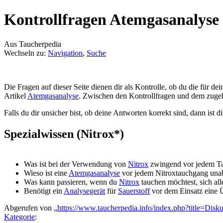
Kontrollfragen Atemgasanalyse
Aus Taucherpedia
Wechseln zu:
Navigation
,
Suche
Die Fragen auf dieser Seite dienen dir als Kontrolle, ob du die für 
Artikel
Atemgasanalyse
. Zwischen den Kontrollfragen und dem zugeh
Falls du dir unsicher bist, ob deine Antworten korrekt sind, dann ist d
Spezialwissen (Nitrox*)
Was ist bei der Verwendung von
Nitrox
zwingend vor jedem T
Wieso ist eine
Atemgasanalyse
vor jedem Nitroxtauchgang una
Was kann passieren, wenn du
Nitrox
tauchen möchtest, sich al
Benötigt ein
Analysegerät
für
Sauerstoff
vor dem Einsatz eine 
Abgerufen von „
https://www.taucherpedia.info/index.php?title=Di
Kategorie
: