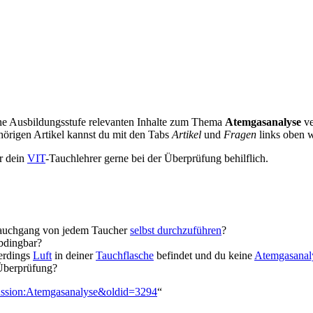
deine Ausbildungsstufe relevanten Inhalte zum Thema
Atemgasanalyse
ve
örigen Artikel kannst du mit den Tabs
Artikel
und
Fragen
links oben 
ir dein
VIT
-Tauchlehrer gerne bei der Überprüfung behilflich.
auchgang von jedem Taucher
selbst durchzuführen
?
bdingbar?
lerdings
Luft
in deiner
Tauchflasche
befindet und du keine
Atemgasanal
Überprüfung?
skussion:Atemgasanalyse&oldid=3294
“