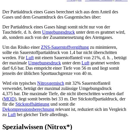
Der Partialdruck eines Gases
berechnet sich aus dem Anteil des
Gases
und dem Gesamtdruck des Gasgemisches
über:
Der Partialdruck eines Gases hängt somit nicht nur von der
Tauchtiefe, d. h. dem
Umgebungsdruck
unter dem es geatmet wird,
ab, sondern auch von der Zusammensetzung des Atemgases.
Um das Risiko einer
ZNS-Sauerstoffvergiftung
zu minimieren,
sollte ein Sauerstoffpartialdruck von 1,4 bar nicht überschritten
werden. Für
Luft
mit einem Sauerstoffanteil von 21%, d. h.
, beträgt
der maximale
Umgebungsdruck
unter dem
Luft
geatmet werden
darf 6,6 bar. Das entspricht einer Tiefe von 56 m und liegt somit
jenseits der üblichen Sporttauchgrenze von 40 m.
Wird ein typisches
Nitroxgemisch
mit 32% Sauerstoffanteil
verwendet, beträgt der maximal zulässige Umgebungsdruck
4,375 bar. Die maximale Tiefe, die nicht überschritten werden darf
(
MOD
), liegt somit bereits bei 33 m. Der Stickstoffpartialdruck, der
für die
Stickstoffsättigung
und somit die
Dekompressionsberechnung
relevant ist, reduziert sich im Vergleich
zu
Luft
bei gleicher Tiefe allerdings.
Spezialwissen (Nitrox*)