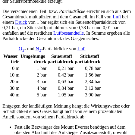
der Sauerstoffmoleküle erzeugt.
Die verschiedenen Teil- bzw.
Partialdrücke
errechnen sich aus dem
Gesamtdruck multipliziert mit dem Gasanteil. Im Fall von
Luft
bei
einem
Druck
von 1 bar ergibt sich ein Sauerstoffpartialdruck von
0,21 bar, ein Stickstoffpartialdruck von 0,78 bar und 0,01 bar
entfallen auf die restlichen
Luftbestandteile
. In Summe ergeben alle
Partialdrücke den Gesamtdruck des Gasgemisches.
O
- und
N
-Partialdrücke von
Luft
2
2
Wasser-
Umgebungs-
Sauerstoff-
Stickstoff-
tiefe
druck
partialdruck
partialdruck
0 m
1 bar
0,21 bar
0,78 bar
10 m
2 bar
0,42 bar
1,56 bar
20 m
3 bar
0,63 bar
2,34 bar
30 m
4 bar
0,84 bar
3,12 bar
40 m
5 bar
1,05 bar
3,90 bar
Entgegen der landläufigen Meinung hängt die Wirkungsweise oder
Schädlichkeit eines Gases hängt nicht von seinem prozentualen
Anteil, sondern von seinem Partialdruck ab:
Fast alle Bezwinger des Mount Everest benötigen auf dem
obersten Abschnitt des Aufstieges Zusatzsauerstoff, obwohl