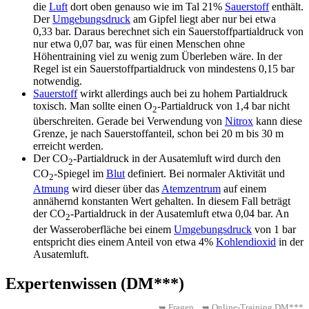
die
Luft
dort oben genauso wie im Tal 21%
Sauerstoff
enthält.
Der
Umgebungsdruck
am Gipfel liegt aber nur bei etwa
0,33 bar. Daraus berechnet sich ein Sauerstoffpartialdruck von
nur etwa 0,07 bar, was für einen Menschen ohne
Höhentraining viel zu wenig zum Überleben wäre. In der
Regel ist ein Sauerstoffpartialdruck von mindestens 0,15 bar
notwendig.
Sauerstoff
wirkt allerdings auch bei zu hohem Partialdruck
toxisch. Man sollte einen O
-Partialdruck von 1,4 bar nicht
2
überschreiten. Gerade bei Verwendung von
Nitrox
kann diese
Grenze, je nach Sauerstoffanteil, schon bei 20 m bis 30 m
erreicht werden.
Der CO
-Partialdruck in der Ausatemluft wird durch den
2
CO
-Spiegel im
Blut
definiert. Bei normaler Aktivität und
2
Atmung
wird dieser über das
Atemzentrum
auf einem
annähernd konstanten Wert gehalten. In diesem Fall beträgt
der CO
-Partialdruck in der Ausatemluft etwa 0,04 bar. An
2
der Wasseroberfläche bei einem
Umgebungsdruck
von 1 bar
entspricht dies einem Anteil von etwa 4%
Kohlendioxid
in der
Ausatemluft.
Expertenwissen (DM***)
➥ Fragen
➥ Online-Training DM***