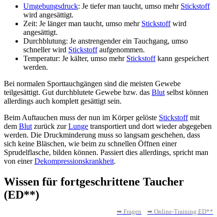
Umgebungsdruck
: Je tiefer man taucht, umso mehr
Stickstoff
wird angesättigt.
Zeit: Je länger man taucht, umso mehr
Stickstoff
wird
angesättigt.
Durchblutung: Je anstrengender ein Tauchgang, umso
schneller wird
Stickstoff
aufgenommen.
Temperatur: Je kälter, umso mehr
Stickstoff
kann gespeichert
werden.
Bei normalen Sporttauchgängen sind die meisten Gewebe
teilgesättigt. Gut durchblutete Gewebe bzw. das
Blut
selbst können
allerdings auch komplett gesättigt sein.
Beim Auftauchen muss der nun im Körper gelöste
Stickstoff
mit
dem
Blut
zurück zur
Lunge
transportiert und dort wieder abgegeben
werden. Die Druckminderung muss so langsam geschehen, dass
sich keine Bläschen, wie beim zu schnellen Öffnen einer
Sprudelflasche, bilden können. Passiert dies allerdings, spricht man
von einer
Dekompressionskrankheit
.
Wissen für fortgeschrittene Taucher
(ED**)
➥ Fragen
➥ Online-Training ED**