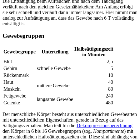
Die Entsättigung beim Auftauchen und nach dem Tauchgang
verläuft nach den gleichen Gesetzmäßigkeiten: Am Anfang erfolgt
sie sehr schnell und verläuft dann immer langsamer. Hier nimmt man
analog zur Aufsättigung an, dass das Gewebe nach 6 T vollständig
entsättigt ist.
Gewebegruppen
Halbsättigungszeit
Gewebegruppe
Unterteilung
in Minuten
Blut
2,5
Gehirn
schnelle Gewebe
5
Rückenmark
10
Haut
40
mittlere Gewebe
Muskeln
80
Fettgewebe
240
langsame Gewebe
Gelenke
480
Der menschliche Körper besteht aus unterschiedlichen Gewebearten
mit unterschiedlichen Eigenschaften, gerade in Bezug auf das
Sättigungsverhalten. Man teilt für die
Dekompressionsberechnung
den Körper in 6 bis 16 Gewebegruppen (sog.
Kompartimente
) mit
unterschiedlichen Halbsättigungszeiten ein. Diese sind abhängig von