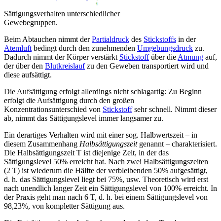
Sättigungsverhalten unterschiedlicher
Gewebegruppen.
Beim Abtauchen nimmt der
Partialdruck
des
Stickstoffs
in der
Atemluft
bedingt durch den zunehmenden
Umgebungsdruck
zu.
Dadurch nimmt der Körper verstärkt
Stickstoff
über die
Atmung
auf,
der über den
Blutkreislauf
zu den Geweben transportiert wird und
diese aufsättigt.
Die Aufsättigung erfolgt allerdings nicht schlagartig: Zu Beginn
erfolgt die Aufsättigung durch den großen
Konzentrationsunterschied von
Stickstoff
sehr schnell. Nimmt dieser
ab, nimmt das Sättigungslevel immer langsamer zu.
Ein derartiges Verhalten wird mit einer sog. Halbwertszeit – in
diesem Zusammenhang
Halbsättigungszeit
genannt – charakterisiert.
Die Halbsättigungszeit T ist diejenige Zeit, in der das
Sättigungslevel 50% erreicht hat. Nach zwei Halbsättigungszeiten
(2 T) ist wiederum die Hälfte der verbleibenden 50% aufgesättigt,
d. h. das Sättigungslevel liegt bei 75%, usw. Theoretisch wird erst
nach unendlich langer Zeit ein Sättigungslevel von 100% erreicht. In
der Praxis geht man nach 6 T, d. h. bei einem Sättigungslevel von
98,23%, von kompletter Sättigung aus.