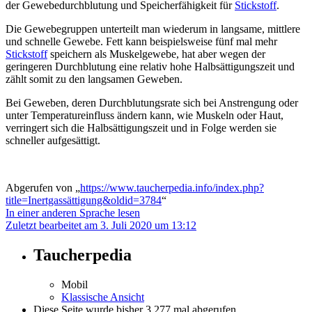
der Gewebedurchblutung und Speicherfähigkeit für
Stickstoff
.
Die Gewebegruppen unterteilt man wiederum in langsame, mittlere
und schnelle Gewebe. Fett kann beispielsweise fünf mal mehr
Stickstoff
speichern als Muskelgewebe, hat aber wegen der
geringeren Durchblutung eine relativ hohe Halbsättigungszeit und
zählt somit zu den langsamen Geweben.
Bei Geweben, deren Durchblutungsrate sich bei Anstrengung oder
unter Temperatureinfluss ändern kann, wie Muskeln oder Haut,
verringert sich die Halbsättigungszeit und in Folge werden sie
schneller aufgesättigt.
Abgerufen von „
https://www.taucherpedia.info/index.php?
title=Inertgassättigung&oldid=3784
“
In einer anderen Sprache lesen
Zuletzt bearbeitet am 3. Juli 2020 um 13:12
Taucherpedia
Mobil
Klassische Ansicht
Diese Seite wurde bisher 3.277 mal abgerufen.