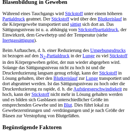
Blasenbildung in Geweben
Während eines Tauchgangs wird
Stickstoff
unter einem höheren
Partialdruck
geatmet. Der
Stickstoff
wird über den
Blutkreislauf
in
die Körpergewebe transportiert und
sättigt
sich dort an. Das
Sättigungsniveau ist u. a. abhängig vom
Stickstoffpartialdruck
, der
Einwirkzeit, dem Gewebetyp und der Temperatur (siehe
Inertgassättigung
).
Beim Auftauchen, d. h. einer Reduzierung des
Umgebungsdrucks
ist bezogen auf den
N
-Partialdruck
in der
Lunge
zu viel
Stickstoff
2
in den Körpergeweben gelöst, der nun wieder abgegeben wird.
Solange das Sättigungsniveau nicht zu hoch ist und die
Druckreduzierung langsam genug erfolgt, kann der
Stickstoff
in
Lösung gehalten, über den
Blutkreislauf
zur
Lunge
transportiert und
dort abgeatmet werden. Ist das Sättigungsniveau zu hoch oder die
Druckreduzierung zu rapide, d. h. die
Aufstiegsgeschwindigkeit
zu
hoch, kann der
Stickstoff
nicht mehr in Lösung gehalten werden
und es bilden sich Gasblasen unterschiedlicher Größe im
entsprechenden Gewebe und im
Blut
. Dies führt lokal zu
Gewebezerstörungen und -verdrängungen und je nach Größe der
Blasen zur Verstopfung von Blutgefäßen.
Begünstigende Faktoren