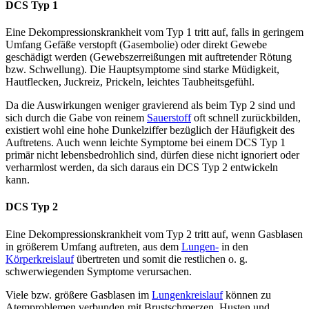
DCS Typ 1
Eine Dekompressionskrankheit vom Typ 1 tritt auf, falls in geringem
Umfang Gefäße verstopft (Gasembolie) oder direkt Gewebe
geschädigt werden (Gewebszerreißungen mit auftretender Rötung
bzw. Schwellung). Die Hauptsymptome sind starke Müdigkeit,
Hautflecken, Juckreiz, Prickeln, leichtes Taubheitsgefühl.
Da die Auswirkungen weniger gravierend als beim Typ 2 sind und
sich durch die Gabe von reinem
Sauerstoff
oft schnell zurückbilden,
existiert wohl eine hohe Dunkelziffer bezüglich der Häufigkeit des
Auftretens. Auch wenn leichte Symptome bei einem DCS Typ 1
primär nicht lebensbedrohlich sind, dürfen diese nicht ignoriert oder
verharmlost werden, da sich daraus ein DCS Typ 2 entwickeln
kann.
DCS Typ 2
Eine Dekompressionskrankheit vom Typ 2 tritt auf, wenn Gasblasen
in größerem Umfang auftreten, aus dem
Lungen-
in den
Körperkreislauf
übertreten und somit die restlichen o. g.
schwerwiegenden Symptome verursachen.
Viele bzw. größere Gasblasen im
Lungenkreislauf
können zu
Atemproblemen verbunden mit Brustschmerzen, Husten und