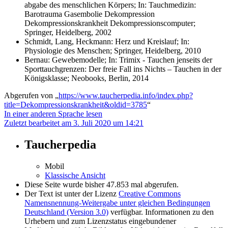
abgabe des menschlichen Körpers; In: Tauchmedizin:
Barotrauma Gasembolie Dekompression
Dekompressionskrankheit Dekompressionscomputer;
Springer, Heidelberg, 2002
Schmidt, Lang, Heckmann: Herz und Kreislauf; In:
Physiologie des Menschen; Springer, Heidelberg, 2010
Bernau: Gewebemodelle; In: Trimix - Tauchen jenseits der
Sporttauchgrenzen: Der freie Fall ins Nichts – Tauchen in der
Königsklasse; Neobooks, Berlin, 2014
Abgerufen von „
https://www.taucherpedia.info/index.php?
title=Dekompressionskrankheit&oldid=3785
“
In einer anderen Sprache lesen
Zuletzt bearbeitet am 3. Juli 2020 um 14:21
Taucherpedia
Mobil
Klassische Ansicht
Diese Seite wurde bisher 47.853 mal abgerufen.
Der Text ist unter der Lizenz
Creative Commons
Namensnennung-Weitergabe unter gleichen Bedingungen
Deutschland (Version 3.0)
verfügbar. Informationen zu den
Urhebern und zum Lizenzstatus eingebundener