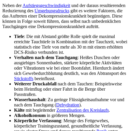
Neben der
Aufstiegsgeschwindigkeit
und der daraus resultierenden
Reduzierung des
Umgebungsdrucks
gibt es weitere Faktoren, die
das Auftreten einer Dekompressionskrankheit begünstigen. Diese
können in Folge soweit führen, dass selbst nach unbedenklichen
Tauchgängen eine Dekompressionskrankheit auftritt.
Tiefe
: Die mit Abstand größte Rolle spielt die maximal
erreichte Tauchtiefe in Kombination mit der Tauchzeit, wobei
statistisch eine Tiefe von mehr als 30 m mit einem erhöhten
DCS-Risiko verbunden ist.
Verhalten nach dem Tauchgang
: Heißes Duschen oder
ausgiebiges Sonnenbaden, stärkere körperliche Aktivitäten
oder Vibrationen wie bei einer Bootsfahrt. Hierdurch ändert
sich Gewebedurchblutung deutlich, was den Abtransport des
Stickstoffs
beeinflusst.
Weiterer Druckabfall
nach dem Tauchen: Beispielsweise
beim Heimflug oder einer Fahrt in die Berge über
Passstraßen.
Wasserhaushalt
: Zu geringe Flüssigkeitsaufnahme vor und
nach dem Tauchgang (
Dehydration
).
Kälte
mit begleitender
Zentralisation des Kreislaufs
.
Alkoholkonsum
in größeren Mengen.
Körperliche Verfassung
: Menge des Fettgewebes,
körperlicher Trainingszustand, gesundheitliche Verfassung,