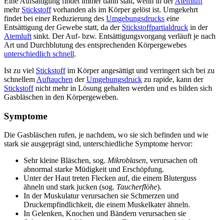
Eine Aufsättigung findet immer dann statt, wenn in der
Atemluft
mehr
Stickstoff
vorhanden als im Körper gelöst ist. Umgekehrt
findet bei einer Reduzierung des
Umgebungsdrucks
eine
Entsättigung der Gewebe statt, da der
Stickstoffpartialdruck
in der
Atemluft
sinkt. Der Auf- bzw. Entsättigungsvorgang verläuft je nach
Art und Durchblutung des entsprechenden Körpergewebes
unterschiedlich schnell
.
Ist zu viel
Stickstoff
im Körper angesättigt und verringert sich bei zu
schnellem
Auftauchen
der
Umgebungsdruck
zu rapide, kann der
Stickstoff
nicht mehr in Lösung gehalten werden und es bilden sich
Gasbläschen in den Körpergeweben.
Symptome
Die Gasbläschen rufen, je nachdem, wo sie sich befinden und wie
stark sie ausgeprägt sind, unterschiedliche Symptome hervor:
Sehr kleine Bläschen, sog.
Mikroblasen
, verursachen oft
abnormal starke Müdigkeit und Erschöpfung.
Unter der Haut treten Flecken auf, die einem Bluterguss
ähneln und stark jucken (sog.
Taucherflöhe
).
In der Muskulatur verursachen sie Schmerzen und
Druckempfindlichkeit, die einem Muskelkater ähneln.
In Gelenken, Knochen und Bändern verursachen sie