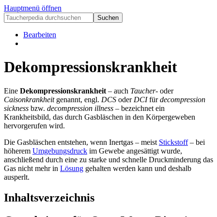
Hauptmenü öffnen
Bearbeiten
Dekompressionskrankheit
Eine
Dekompressionskrankheit
– auch
Taucher-
oder
Caisonkrankheit
genannt, engl.
DCS
oder
DCI
für
decompression
sickness
bzw.
decompression illness
– bezeichnet ein
Krankheitsbild, das durch Gasbläschen in den Körpergeweben
hervorgerufen wird.
Die Gasbläschen entstehen, wenn Inertgas – meist
Stickstoff
– bei
höherem
Umgebungsdruck
im Gewebe angesättigt wurde,
anschließend durch eine zu starke und schnelle Druckminderung das
Gas nicht mehr in
Lösung
gehalten werden kann und deshalb
ausperlt.
Inhaltsverzeichnis