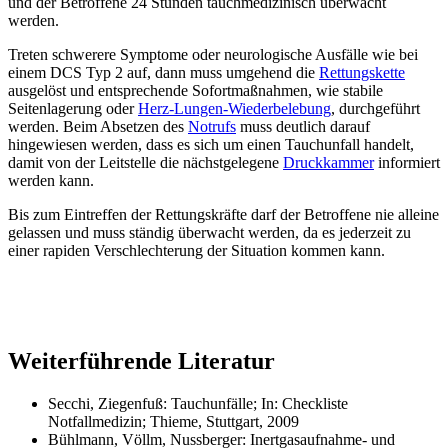
und der Betroffene 24 Stunden tauchmedizinisch überwacht
werden.
Treten schwerere Symptome oder neurologische Ausfälle wie bei
einem DCS Typ 2 auf, dann muss umgehend die
Rettungskette
ausgelöst und entsprechende Sofortmaßnahmen, wie stabile
Seitenlagerung oder
Herz-Lungen-Wiederbelebung
, durchgeführt
werden. Beim Absetzen des
Notrufs
muss deutlich darauf
hingewiesen werden, dass es sich um einen Tauchunfall handelt,
damit von der Leitstelle die nächstgelegene
Druckkammer
informiert
werden kann.
Bis zum Eintreffen der Rettungskräfte darf der Betroffene nie alleine
gelassen und muss ständig überwacht werden, da es jederzeit zu
einer rapiden Verschlechterung der Situation kommen kann.
Weiterführende Literatur
Secchi, Ziegenfuß: Tauchunfälle; In: Checkliste
Notfallmedizin; Thieme, Stuttgart, 2009
Bühlmann, Völlm, Nussberger: Inertgasaufnahme- und