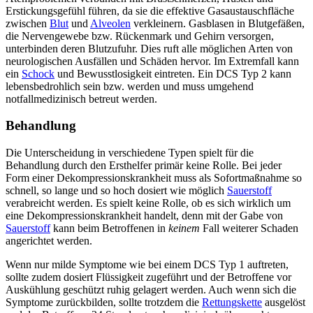
Erstickungsgefühl führen, da sie die effektive Gasaustauschfläche
zwischen
Blut
und
Alveolen
verkleinern. Gasblasen in Blutgefäßen,
die Nervengewebe bzw. Rückenmark und Gehirn versorgen,
unterbinden deren Blutzufuhr. Dies ruft alle möglichen Arten von
neurologischen Ausfällen und Schäden hervor. Im Extremfall kann
ein
Schock
und Bewusstlosigkeit eintreten. Ein DCS Typ 2 kann
lebensbedrohlich sein bzw. werden und muss umgehend
notfallmedizinisch betreut werden.
Behandlung
Die Unterscheidung in verschiedene Typen spielt für die
Behandlung durch den Ersthelfer primär keine Rolle. Bei jeder
Form einer Dekompressionskrankheit muss als Sofortmaßnahme so
schnell, so lange und so hoch dosiert wie möglich
Sauerstoff
verabreicht werden. Es spielt keine Rolle, ob es sich wirklich um
eine Dekompressionskrankheit handelt, denn mit der Gabe von
Sauerstoff
kann beim Betroffenen in
keinem
Fall weiterer Schaden
angerichtet werden.
Wenn nur milde Symptome wie bei einem DCS Typ 1 auftreten,
sollte zudem dosiert Flüssigkeit zugeführt und der Betroffene vor
Auskühlung geschützt ruhig gelagert werden. Auch wenn sich die
Symptome zurückbilden, sollte trotzdem die
Rettungskette
ausgelöst