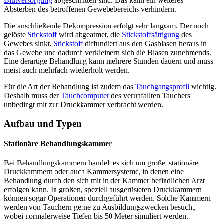
Blutversorgung
abgeschnitten sind. Das kann ein weiteres
Absterben des betroffenen Gewebebereichs verhindern.
Die anschließende Dekompression erfolgt sehr langsam. Der noch
gelöste
Stickstoff
wird abgeatmet, die
Stickstoffsättigung
des
Gewebes sinkt,
Stickstoff
diffundiert aus den Gasblasen heraus in
das Gewebe und dadurch verkleinern sich die Blasen zunehmends.
Eine derartige Behandlung kann mehrere Stunden dauern und muss
meist auch mehrfach wiederholt werden.
Für die Art der Behandlung ist zudem das
Tauchgangsprofil
wichtig.
Deshalb muss der
Tauchcomputer
des verunfallten Tauchers
unbedingt mit zur Druckkammer verbracht werden.
Aufbau und Typen
Stationäre Behandlungskammer
Bei Behandlungskammern handelt es sich um große, stationäre
Druckkammern oder auch Kammersysteme, in denen eine
Behandlung durch den sich mit in der Kammer befindlichen Arzt
erfolgen kann. In großen, speziell ausgerüsteten Druckkammern
können sogar Operationen durchgeführt werden. Solche Kammern
werden von Tauchern gerne zu Ausbildungszwecken besucht,
wobei normalerweise Tiefen bis 50 Meter simuliert werden.