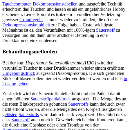
Tauchcomputer
,
Dekompressionstabellen
und ausgefeilte Technik
erleichtern das Tauchen und lassen es als ein ungefährliches Hobby
erscheinen. Leider kommt es trotzdem – vorallem bei Verletzung
gewisser
Grundregeln
– immer wieder zu Unfällen, die oft eine
Dekompressionskrankheit
zur Folge haben. Erste, wichtigste
Maßnahme ist es, den Verunfallten mit 100%-igem
Sauerstoff
zu
versorgen und ihn dann unter ärztlicher Betreuung in eine
Druckkammer einzuschleusen.
Behandlungsmethoden
Bei der sog.
Hyperbaren Sauerstofftherapie (HBO)
wird der
verunfallte Taucher in einer Druckkammer wieder einem erhöhtem
Umgebungsdruck
ausgesetzt (
Rekompression
). Die sich gebildeten
Stickstoffblasen sollen hierbei wieder verkleinert werden und teils
in
Lösung gehen
.
Zusätzlich wird der Sauerstoffanteil erhöht und der Patient damit
einem höheren
Sauerstoffpartialdruck
ausgesetzt. Die Menge des an
die roten Blutkörperchen gebunden
Sauerstoffs
kann dadurch zwar
nicht erhöht werden, aber die Menge des den Körperflüssigkeiten
gelösten
Sauerstoffs
wird dadurch stark vergrößert. Dies führt dazu,
dass
Sauerstoff
auch noch in Gewebebereiche eindiffundieren kann,
die durch eine Gasblase oder einen Trombus von der