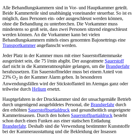
Alle Behandlungskammern sind in Vor- und Hauptkammer geteilt.
Beide Kammerteile sind unabhängig voneinander steuerbar. So ist es
möglich, dass Personen ein- oder ausgeschleust werden können,
ohne die Behandlung zu unterbrechen. Die Vorkammer muss
mindestens so groß sein, dass zwei Personen sitzend eingeschleust
werden können. An die Vorkammer kann bei vielen
Behandlungskammern mittels eines genormten Bajonettrings eine
Transportkammer
angeflanscht werden.
Jeder Platz in der Kammer muss mit einer Sauerstoffatemmaske
ausgerüstet sein, die 75 l/min abgibt. Der ausgeatmete
Sauerstoff
darf nicht in die Kammeratmosphäre gelangen, um die
Brandgefahr
herabzusetzen. Ein Sauerstoffmelder muss bei einem Anteil von
23% O
in der Kammer Alarm geben. In besonderen
2
Anwendungsfällen wird der Stickstoffanteil im Atemgas ganz oder
teilweise durch
Helium
ersetzt.
Hauptgefahren in der Druckkammer sind der unsachgemäße Betrieb
durch ungenügend ausgebildetes Personal, die
Brandgefahr
durch
den erhöhten
Sauerstoffpartialdruck
und gesundheitlich ungeeignete
Kammerinsassen. Durch den hohen
Sauerstoffpartialdruck
besteht
schon durch einen Funken aus einer statischen Entladung
Brandgefahr
. Deshalb sind die Verwendung bestimmter Kunststoffe
bei der Kammerausstattung und die Bekleidung der Insassen