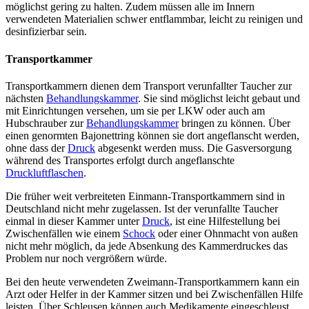
möglichst gering zu halten. Zudem müssen alle im Innern
verwendeten Materialien schwer entflammbar, leicht zu reinigen und
desinfizierbar sein.
Transportkammer
Transportkammern dienen dem Transport verunfallter Taucher zur
nächsten
Behandlungskammer
. Sie sind möglichst leicht gebaut und
mit Einrichtungen versehen, um sie per LKW oder auch am
Hubschrauber zur
Behandlungskammer
bringen zu können. Über
einen genormten Bajonettring können sie dort angeflanscht werden,
ohne dass der
Druck
abgesenkt werden muss. Die Gasversorgung
während des Transportes erfolgt durch angeflanschte
Druckluftflaschen
.
Die früher weit verbreiteten Einmann-Transportkammern sind in
Deutschland nicht mehr zugelassen. Ist der verunfallte Taucher
einmal in dieser Kammer unter
Druck
, ist eine Hilfestellung bei
Zwischenfällen wie einem
Schock
oder einer Ohnmacht von außen
nicht mehr möglich, da jede Absenkung des Kammerdruckes das
Problem nur noch vergrößern würde.
Bei den heute verwendeten Zweimann-Transportkammern kann ein
Arzt oder Helfer in der Kammer sitzen und bei Zwischenfällen Hilfe
leisten. Über Schleusen können auch Medikamente eingeschleust