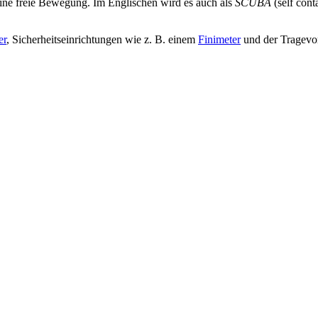
ine freie Bewegung. Im Englischen wird es auch als
SCUBA
(self cont
er
, Sicherheitseinrichtungen wie z. B. einem
Finimeter
und der Tragevor