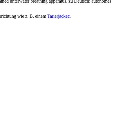
ained unterwater breathing apparatus, zu Deutsch: autonomes
richtung wie z. B. einem
Tarierjacket
).