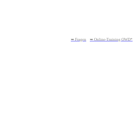
➥ Fragen
➥ Online-Training OWD*