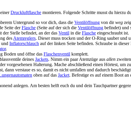
einer
Druckluftflasche
montieren. Folgende Schritte musst du hierzu d
berem Untergrund so vor dich, dass die
Ventilöffnung
von dir
weg
zeig
de Seite der
Flasche
(Seite auf der sich die
Ventilöffnung
befindet) und 
 der Stelle befindet, an der das
Ventil
in die
Flasche
eingeschraubt ist.
ang des
Atemreglers
. Dieser muss trocken und der O-Ring sauber und u
und
Inflatorschlauch
auf der linken Seite befinden. Schraube in dieser 
ator
.
ng Boden und öffne das
Flaschenventil
komplett.
lassventile deines
Jackets
. Nimm ein paar Atemzüge aus
allen
zweiten
der vorgesehenen Halterung. Mache abschließend einen Hörtest, um z
t, dann verstaue es so, damit es nicht umfallen und dadurch beschädi
Lungenautomaten
oben auf das
Jacket
. Befestige es auf einem Boot an
honend anlegen. Am besten helft euch du und dein Tauchpartner gegense