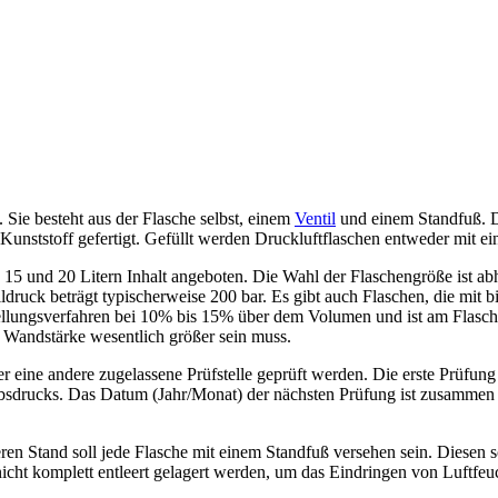
 Sie besteht aus der Flasche selbst, einem
Ventil
und einem Standfuß. D
m Kunststoff gefertigt. Gefüllt werden Druckluftflaschen entweder mit 
2, 15 und 20 Litern Inhalt angeboten. Die Wahl der Flaschengröße ist a
ldruck beträgt typischerweise 200 bar. Es gibt auch Flaschen, die mit 
stellungsverfahren bei 10% bis 15% über dem Volumen und ist am Flasch
 Wandstärke wesentlich größer sein muss.
ine andere zugelassene Prüfstelle geprüft werden. Die erste Prüfung is
iebsdrucks. Das Datum (Jahr/Monat) der nächsten Prüfung ist zusamme
n Stand soll jede Flasche mit einem Standfuß versehen sein. Diesen s
nicht komplett entleert gelagert werden, um das Eindringen von Luftfeuc