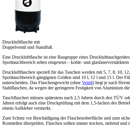
Druckluftflasche mit
Doppelventil und Standfuß.
Eine Druckluftflasche ist eine Baugruppe eines Drucklufttauchgerätes.
Sporttauchbereich selten eingesetzt – kohle- und glasfaserverstärkte
Druckluftflaschen speziell für das Tauchen werden mit 5, 7, 8, 10, 1
Sporttauchbereich gängigsten Größen sind 10 l, 12 l und 15 l. Der Fül
unterscheiden. Das Flaschengewicht (ohne
Ventil
) liegt je nach Her
Stahlflaschen, da wegen der geringeren Festigkeit von Aluminium die
Tauchflaschen müssen spätestens nach 2,5 Jahren durch den TÜV oder e
Jahren erfolgt auch eine Druckprüfung mit dem 1,5-fachen des Betr
einem Aufkleber vermerkt.
Zum Schutz vor Beschädigung der Flaschenoberfläche und zum sichere
Roststellen überprüfen. Flaschen sollten immer trocken, stehend und 