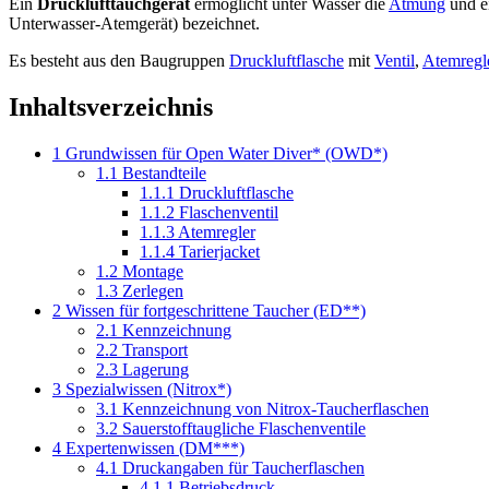
Ein
Drucklufttauchgerät
ermöglicht unter Wasser die
Atmung
und e
Unterwasser-Atemgerät) bezeichnet.
Es besteht aus den Baugruppen
Druckluftflasche
mit
Ventil
,
Atemregl
Inhaltsverzeichnis
1
Grundwissen für Open Water Diver* (OWD*)
1.1
Bestandteile
1.1.1
Druckluftflasche
1.1.2
Flaschenventil
1.1.3
Atemregler
1.1.4
Tarierjacket
1.2
Montage
1.3
Zerlegen
2
Wissen für fortgeschrittene Taucher (ED**)
2.1
Kennzeichnung
2.2
Transport
2.3
Lagerung
3
Spezialwissen (Nitrox*)
3.1
Kennzeichnung von Nitrox-Taucherflaschen
3.2
Sauerstofftaugliche Flaschenventile
4
Expertenwissen (DM***)
4.1
Druckangaben für Taucherflaschen
4.1.1
Betriebsdruck