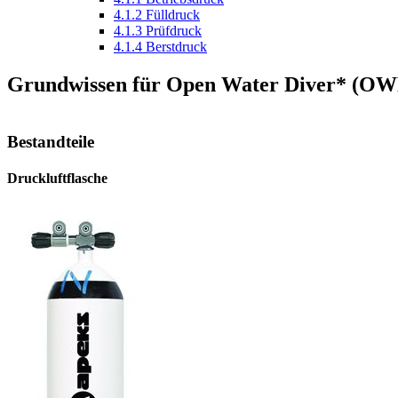
4.1.2
Fülldruck
4.1.3
Prüfdruck
4.1.4
Berstdruck
Grundwissen für Open Water Diver* (O
Bestandteile
Druckluftflasche