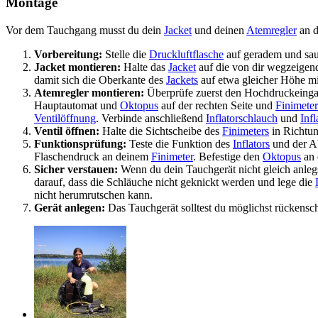
Montage
Vor dem Tauchgang musst du dein
Jacket
und deinen
Atemregler
an d
Vorbereitung:
Stelle die
Druckluftflasche
auf geradem und sau
Jacket montieren:
Halte das
Jacket
auf die von dir wegzeigen
damit sich die Oberkante des
Jackets
auf etwa gleicher Höhe mit
Atemregler montieren:
Überprüfe zuerst den Hochdruckeing
Hauptautomat und
Oktopus
auf der rechten Seite und
Finimeter
Ventilöffnung
. Verbinde anschließend
Inflatorschlauch
und
Infl
Ventil öffnen:
Halte die Sichtscheibe des
Finimeters
in Richtu
Funktionsprüfung:
Teste die Funktion des
Inflators
und der Ab
Flaschendruck an deinem
Finimeter
. Befestige den
Oktopus
an 
Sicher verstauen:
Wenn du dein Tauchgerät nicht gleich anlegs
darauf, dass die Schläuche nicht geknickt werden und lege die
nicht herumrutschen kann.
Gerät anlegen:
Das Tauchgerät solltest du möglichst rückensc