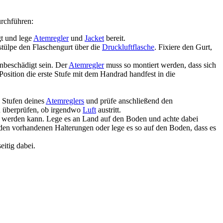
urchführen:
t und lege
Atemregler
und
Jacket
bereit.
stülpe den Flaschengurt über die
Druckluftflasche
. Fixiere den Gurt,
nbeschädigt sein. Der
Atemregler
muss so montiert werden, dass sich
Position die erste Stufe mit dem Handrad handfest in die
 Stufen deines
Atemreglers
und prüfe anschließend den
u überprüfen, ob irgendwo
Luft
austritt.
gt werden kann. Lege es an Land auf den Boden und achte dabei
 den vorhandenen Halterungen oder lege es so auf den Boden, dass es
itig dabei.