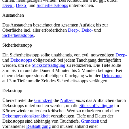
dürfen, herangezogen werden. Das Auftauchen wird ggf. durch
Deep-
,
Deko-
und
Sicherheitsstopps
unterbrochen.
Austauchen
Das Austauchen bezeichnet den gesamten Aufstieg bis zur
Oberfläche incl. aller erforderlichen
Deep-
,
Deko-
und
Sicherheitsstopps
.
Sicherheitsstopp
Ein Sicherheitsstopp sollte unabhängig von evtl. notwendigen
Deep-
und
Dekostopps
obligatorisch bei jedem Tauchgang durchgeführt
werden, um die
Stickstoffsättigung
zu reduzieren. Die Tiefe sollte
3 m bis 5 m und die Dauer 3 Minuten bis 5 Minuten betragen. Bei
einem dekompressionspflichtigen Tauchgang wird der
Dekostopp
auf 3 m Tiefe um die Zeit des Sicherheitsstopps verlängert.
Dekostopp
Überschreitet die
Grundzeit
die
Nullzeit
muss
das Auftauchen durch
Dekostopps unterbrochen werden, um die
Stickstoffsättigung
im
Körper wieder unter den kritischen Wert zu reduzieren und einer
Dekompressionskrankheit
vorzubeugen. Tiefe und Dauer der
Dekostopps sind abhängig von Tauchtiefe,
Grundzeit
und
vorhandener
Restsättigung
und müssen anhand einer