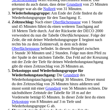
erkennst du auch daran, dass deine
Grundzeit
von 25 Minuten
geringer war als die
Nullzeit
von 31 Minuten.
Wiederholungsgruppe:
Am Ende der Zeile findest du die
Wiederholungsgruppe für den Tauchgang: E.
Zeitzuschlag:
Nach einer
Oberflächenpause
von 1 Stunde
und 45 Minuten führst du einen weiteren Tauchgang auf
18 Metern Tiefe durch. Auf der Rückseite der DECO 2000
verwendest du nun die Tabelle
Oberflächenpause
. Folge der
Zeile, die mit deiner Wiederholungsgruppe E beginnt nach
rechts bis zu dem Zeitintervall, in dem sich deine
Oberflächenpause
befindet. In diesem Beispiel zwischen
1 Stunde 30 Minuten und 2 Stunden. Folge nun dem Pfeil zu
der Spalte in der nächsten Tabelle. Das Feld auf der Kreuzung
mit der Zeile der Tiefe für deinen Wiederholungstauchgang
gibt dir einen Zeitzuschlag von 26 Minuten an.
Dekostopps und Wiederholungsgruppe für
Wiederholungstauchgang:
Die
Grundzeit
des
Wiederholungstauchgangs beträgt 30 Minuten. Dieser musst
du den Zeitzuschlag von 26 Minuten hinzu addieren und
musst somit mit einer
Grundzeit
von 56 Minuten rechnen. Die
nächsthöhere Zeitstufe der Tabelle für 18 m auf der
Vorderseite beträgt 65 Minuten. In dieser Zeile liest du einen
Dekostopp
von 8 Minuten auf 3 m Tiefe und
Wiederholungsgruppe G ab.