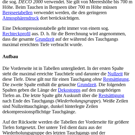
die sog.
DECO 2000
verwendet. Sie gilt von Meereshöhe bis 700 m
Höhe. Beim Tauchen in Bergseen über 700 m Höhe müssen
Bergseetabellen
verwendet werden, die den geringeren
Atmosphärendruck
dort berücksichtigen.
Eine Dekompressionstabelle geht immer von einem sog.
Rechteckprofil
aus. D. h. für die Berechnung wird angenommen,
dass die gesamte
Grundzeit
auf der während des Tauchgangs
maximal erreichten Tiefe verbracht wurde.
Aufbau
Die Vorderseite ist in Tabellen untergliedert. In der ersten Spalte
steht die maximal erreichte Tauchtiefe und darunter die
Nullzeit
für
diese Tiefe. Diese gilt nur für einen Tauchgang
ohne
Restsättigung
.
Die zweite Spalte enthält die getauchte
Grundzeit
. Die folgenden
Spalten geben die Länge der
Dekostopps
auf den zugehörigen
Tiefen an. Die letzte Spalte gibt Auskunft über die
Restsättigung
nach Ende des Tauchgangs (
Wiederholungsgruppe
). Weiße Zeilen
sind Nullzeittauchgänge, dunkel hinterlegte Zeilen
dekompressionspflichtige Tauchgänge.
Auf der Rückseite werden die Tabellen der Vorderseite für größere
Tiefen fortgesetzt. Der untere Teil dient dazu aus der
Wiederholungsgruppe des letzten Tauchgangs und der