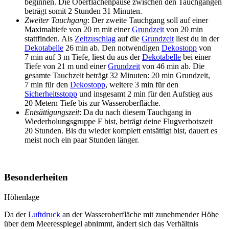
beginnen. Die Oberflächenpause zwischen den Tauchgängen
beträgt somit 2 Stunden 31 Minuten.
Zweiter Tauchgang
: Der zweite Tauchgang soll auf einer
Maximaltiefe von 20 m mit einer
Grundzeit
von 20 min
stattfinden. Als
Zeitzuschlag
auf die
Grundzeit
liest du in der
Dekotabelle
26 min ab. Den notwendigen
Dekostopp
von
7 min auf 3 m Tiefe, liest du aus der
Dekotabelle
bei einer
Tiefe von 21 m und einer
Grundzeit
von 46 min ab. Die
gesamte Tauchzeit beträgt 32 Minuten: 20 min Grundzeit,
7 min für den
Dekostopp
, weitere 3 min für den
Sicherheitsstopp
und insgesamt 2 min für den Aufstieg aus
20 Metern Tiefe bis zur Wasseroberfläche.
Entsättigungszeit
: Da du nach diesem Tauchgang in
Wiederholungsgruppe F bist, beträgt deine Flugverbotszeit
20 Stunden. Bis du wieder komplett entsättigt bist, dauert es
meist noch ein paar Stunden länger.
Besonderheiten
Höhenlage
Da der
Luftdruck
an der Wasseroberfläche mit zunehmender Höhe
über dem Meeresspiegel abnimmt, ändert sich das Verhältnis