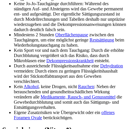
Keine Jo-Jo-Tauchgänge durchführen: Während des
ständigen Auf- und Absteigens wird das Gewebe permanent
ent- und aufgesättigt. Der eigentliche Sättigungszustand ist
durch Modellrechnungen und Tabellen deshalb nur unpräzise
wiederzugeben und die Dekompressionsanweisungen können
dadurch deutlich falsch sein.
Mindestens 2 Stunden
Oberflächenpause
zwischen den
Tauchgängen, um eine möglichst geringe
Restsättigung
beim
Wiederholungstauchgang zu haben.
Kein Sport vor und nach dem Tauchgang: Durch die erhöhte
Durchblutung vergrößert sich das Risiko, dass durch
Mikroblasen eine
Dekompressionskrankheit
entsteht.
Durch ausreichende Flüssigkeitsaufnahme eine
Dehydration
vermeiden: Durch einen zu geringen Flüssigkeitshaushalt
wird der Stickstoffabtransport aus den Geweben
verschlechtert.
Kein
Alkohol
, keine Drogen, nicht
Rauchen
: Neben der
berauschenden und gesundheitsschädlichen Wirkung
verändern alle
Medikamente, Rausch- und Genussmittel
die
Gewebedurchblutung und somit auch das Sättigungs- und
Entsättigungsverhalten.
Eigene Zusatzrisiken wie Übergewicht oder ein
offenes
Foramen Ovale
berücksichtigen.