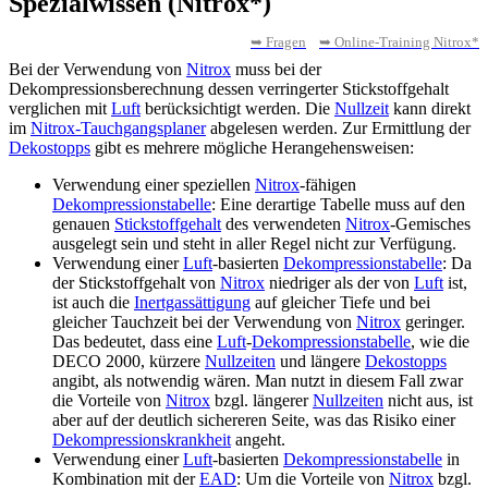
Spezialwissen (Nitrox*)
➥ Fragen
➥ Online-Training Nitrox*
Bei der Verwendung von
Nitrox
muss bei der
Dekompressionsberechnung dessen verringerter Stickstoffgehalt
verglichen mit
Luft
berücksichtigt werden. Die
Nullzeit
kann direkt
im
Nitrox-Tauchgangsplaner
abgelesen werden. Zur Ermittlung der
Dekostopps
gibt es mehrere mögliche Herangehensweisen:
Verwendung einer speziellen
Nitrox
-fähigen
Dekompressionstabelle
: Eine derartige Tabelle muss auf den
genauen
Stickstoffgehalt
des verwendeten
Nitrox
-Gemisches
ausgelegt sein und steht in aller Regel nicht zur Verfügung.
Verwendung einer
Luft
-basierten
Dekompressionstabelle
: Da
der Stickstoffgehalt von
Nitrox
niedriger als der von
Luft
ist,
ist auch die
Inertgassättigung
auf gleicher Tiefe und bei
gleicher Tauchzeit bei der Verwendung von
Nitrox
geringer.
Das bedeutet, dass eine
Luft
-
Dekompressionstabelle
, wie die
DECO 2000, kürzere
Nullzeiten
und längere
Dekostopps
angibt, als notwendig wären. Man nutzt in diesem Fall zwar
die Vorteile von
Nitrox
bzgl. längerer
Nullzeiten
nicht aus, ist
aber auf der deutlich sichereren Seite, was das Risiko einer
Dekompressionskrankheit
angeht.
Verwendung einer
Luft
-basierten
Dekompressionstabelle
in
Kombination mit der
EAD
: Um die Vorteile von
Nitrox
bzgl.