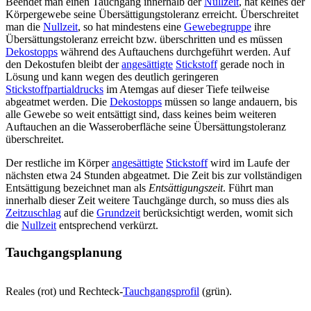
Beendet man einen Tauchgang innerhalb der
Nullzeit
, hat keines der
Körpergewebe seine Übersättigungstoleranz erreicht. Überschreitet
man die
Nullzeit
, so hat mindestens eine
Gewebegruppe
ihre
Übersättungstoleranz erreicht bzw. überschritten und es müssen
Dekostopps
während des Auftauchens durchgeführt werden. Auf
den Dekostufen bleibt der
angesättigte
Stickstoff
gerade noch in
Lösung und kann wegen des deutlich geringeren
Stickstoffpartialdrucks
im Atemgas auf dieser Tiefe teilweise
abgeatmet werden. Die
Dekostopps
müssen so lange andauern, bis
alle Gewebe so weit entsättigt sind, dass keines beim weiteren
Auftauchen an die Wasseroberfläche seine Übersättungstoleranz
überschreitet.
Der restliche im Körper
angesättigte
Stickstoff
wird im Laufe der
nächsten etwa 24 Stunden abgeatmet. Die Zeit bis zur vollständigen
Entsättigung bezeichnet man als
Entsättigungszeit
. Führt man
innerhalb dieser Zeit weitere Tauchgänge durch, so muss dies als
Zeitzuschlag
auf die
Grundzeit
berücksichtigt werden, womit sich
die
Nullzeit
entsprechend verkürzt.
Tauchgangsplanung
Reales (rot) und Rechteck-
Tauchgangsprofil
(grün).