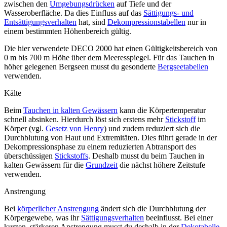
zwischen den
Umgebungsdrücken
auf Tiefe und der
Wasseroberfläche. Da dies Einfluss auf das
Sättigungs- und
Entsättigungsverhalten
hat, sind
Dekompressionstabellen
nur in
einem bestimmten Höhenbereich gültig.
Die hier verwendete DECO 2000 hat einen Gültigkeitsbereich von
0 m bis 700 m Höhe über dem Meeresspiegel. Für das Tauchen in
höher gelegenen Bergseen musst du gesonderte
Bergseetabellen
verwenden.
Kälte
Beim
Tauchen in kalten Gewässern
kann die Körpertemperatur
schnell absinken. Hierdurch löst sich erstens mehr
Stickstoff
im
Körper (vgl.
Gesetz von Henry
) und zudem reduziert sich die
Durchblutung von Haut und Extremitäten. Dies führt gerade in der
Dekompressionsphase zu einem reduzierten Abtransport des
überschüssigen
Stickstoffs
. Deshalb musst du beim Tauchen in
kalten Gewässern für die
Grundzeit
die nächst höhere Zeitstufe
verwenden.
Anstrengung
Bei
körperlicher Anstrengung
ändert sich die Durchblutung der
Körpergewebe, was ihr
Sättigungsverhalten
beeinflusst. Bei einer
kurzen, stärkeren Anstrengung musst du deshalb in der
Dekotabelle