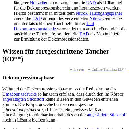
längerer
Nullzeiten
zu nutzen, kann die
EAD
als Hilfsmittel
für die Dekompressionsberechnung herangezogen werden.
Hierzu bestimmt man mittels dem
Nitrox-Tauchgangsplaner
zuerst die
EAD
anhand des verwendeten
Nitrox
-Gemisches
und der tatsächlichen Tauchtiefe. In der
Luft
-
Dekompressionstabelle
verwendet man anschließend nicht die
tatsächliche Tauchtiefe, sondern die
EAD
als Maximaltiefe
zur Ermittlung der Dekompressionsdaten.
Wissen für fortgeschrittene Taucher
(ED**)
➥ Fragen
➥ Online-Training ED**
Dekompressionsphase
Während der Dekompressionsphase muss die Reduzierung des
Umgebungsdrucks
so langsam erfolgen, dass durch den im Körper
angesättigten
Stickstoff
keine Blasen in den Geweben entstehen
können. Die Körpergewebe besitzen eine gewisse
Überättigungstoleranz
, d. h. es ist ein gewisses Maß an
Übersättigung tolerierbar innerhalb dessen der
angesättigte
Stickstoff
noch in Lösung bleiben kann.