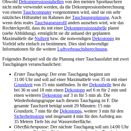
Obwohl
Dekompressionstabellen
von den meisten Sporttauchern
nicht mehr verwendet werden, da die Dekompressionsberechnung
von einem
Tauchcomputer
vorgenommen wird, sind sie ein sehr
nützliches Hilfsmittel im Rahmen der
Tauchgangsplanung
. Auch
wenn dein reales
Tauchgangsprofil
anders aussehen wird, wie das
Rechteckprofil, dass du mit einer
Dekompressionstabelle
planst
(siehe Abbildung), ermöglicht sie dir anhand der geplanten
Maximaltiefe die
Nullzeit
bzw. die notwendigen
Dekostopps
im
Vorfeld sehr einfach zu bestimmen. Dies sind notwendige
Informationen für die weitere
Luftverbrauchsberechnung
.
Folgendes Beispiel soll dir die Planung einer Tauchausfahrt mit zwei
Tauchgängen veranschaulichen:
Erster Tauchgang
: Der erste Tauchgang beginnt um
11:00 Uhr und soll auf einer Maximaltiefe von 35 m mit einer
Grundzeit
von 15 min stattfinden. In der
Dekotabelle
liest du
bei 36 m und 18 min einen
Dekostopp
auf 6 m für 2 min und
einen weiteren
Dekostopp
auf 3 m für 5 min ab. Die
Wiederholungsgruppe nach diesem Tauchgang ist F. Die
gesamte Tauchzeit beträgt somit 29 Minuten: 15 min
Grundzeit, 7 min für die
Dekostopps
, weitere 3 min für den
Sicherheitsstopp
und insgesamt 4 min für den Aufstieg aus
35 Metern Tiefe bis zur Wasseroberfläche.
Oberflächenpause
: Der nächste Tauchgang soll um 14:00 Uhr