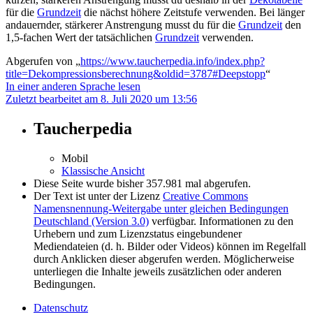
für die
Grundzeit
die nächst höhere Zeitstufe verwenden. Bei länger
andauernder, stärkerer Anstrengung musst du für die
Grundzeit
den
1,5-fachen Wert der tatsächlichen
Grundzeit
verwenden.
Abgerufen von „
https://www.taucherpedia.info/index.php?
title=Dekompressionsberechnung&oldid=3787#Deepstopp
“
In einer anderen Sprache lesen
Zuletzt bearbeitet am 8. Juli 2020 um 13:56
Taucherpedia
Mobil
Klassische Ansicht
Diese Seite wurde bisher 357.981 mal abgerufen.
Der Text ist unter der Lizenz
Creative Commons
Namensnennung-Weitergabe unter gleichen Bedingungen
Deutschland (Version 3.0)
verfügbar. Informationen zu den
Urhebern und zum Lizenzstatus eingebundener
Mediendateien (d. h. Bilder oder Videos) können im Regelfall
durch Anklicken dieser abgerufen werden. Möglicherweise
unterliegen die Inhalte jeweils zusätzlichen oder anderen
Bedingungen.
Datenschutz